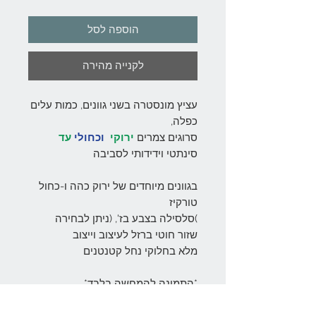
הוספה לסל
לקנייה מהירה
עציץ מונסטרה בשני גוונים, כמות עלים
כפלה,
סרוגים צמרים
ירוקי
וכחולי
עד
סינתטי וידידותי לסביבה
בגוונים מיוחדים של ירוק כהה ו-כחול
טורקיז
)סלסילה בצבע בז', (ניתן לבחירה
שזור חוטי ברזל לעיצוב וייצוב
מלא בחלוקי נחל קטנטנים
*התמונה להמחשה בלבד*
!כל עציץ הוא יחיד ומיוחד